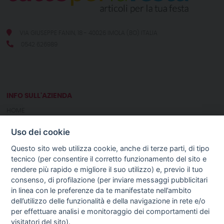
VIA GIUSEPPE FANIN, 18 - 40026 IMOLA (BO) ITALIA
0542 626989
INFO SULL'AZIENDA
HOME
CHI SIAMO
Uso dei cookie
NOTIZIE
CONTATTI
Questo sito web utilizza cookie, anche di terze parti, di tipo
tecnico (per consentire il corretto funzionamento del sito e
rendere più rapido e migliore il suo utilizzo) e, previo il tuo
GUIDA AGLI ACQUISTI
consenso, di profilazione (per inviare messaggi pubblicitari
PROCEDURA DI ACQUISTO
in linea con le preferenze da te manifestate nell’ambito
PAGAMENTI
dell’utilizzo delle funzionalità e della navigazione in rete e/o
DIRITTO DI RECESSO
per effettuare analisi e monitoraggio dei comportamenti dei
SPEDIZIONI E COSTI
visitatori del sito).